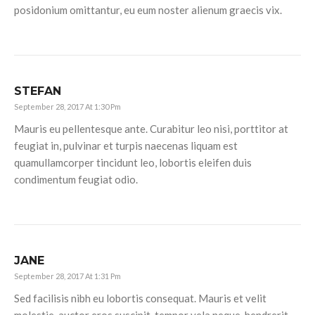
posidonium omittantur, eu eum noster alienum graecis vix.
STEFAN
September 28, 2017 At 1:30 Pm
Mauris eu pellentesque ante. Curabitur leo nisi, porttitor at
feugiat in, pulvinar et turpis naecenas liquam est
quamullamcorper tincidunt leo, lobortis eleifen duis
condimentum feugiat odio.
JANE
September 28, 2017 At 1:31 Pm
Sed facilisis nibh eu lobortis consequat. Mauris et velit
molestie, auctor eros suscipit, tempor vela neque, hendrerit