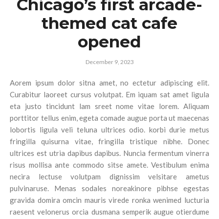
Chicago’s first arcade-
themed cat cafe
opened
December 9, 2023
Aorem ipsum dolor sitna amet, no ectetur adipiscing elit.
Curabitur laoreet cursus volutpat. Em iquam sat amet ligula
eta justo tincidunt lam sreet nome vitae lorem. Aliquam
porttitor tellus enim, egeta comade augue porta ut maecenas
lobortis ligula veli teluna ultrices odio. korbi durie metus
fringilla quisurna vitae, fringilla tristique nibhe. Donec
ultrices est utria dapibus dapibus. Nuncia fermentum vinerra
risus mollisa ante commodo sitse amete. Vestibulum enima
necira lectuse volutpam dignissim velsitare ametus
pulvinaruse. Menas sodales noreakinore pibhse egestas
gravida domira omcin mauris virede ronka wenimed lucturia
raesent velonerus orcia dusmana semperik augue otierdume